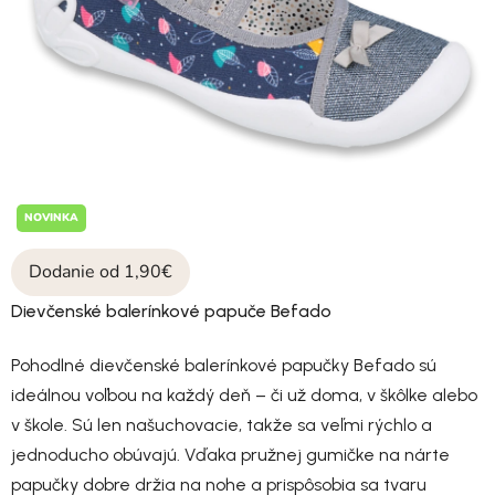
NOVINKA
Dodanie od 1,90€
Dievčenské balerínkové papuče Befado
Pohodlné dievčenské balerínkové papučky Befado sú
ideálnou voľbou na každý deň – či už doma, v škôlke alebo
v škole. Sú len našuchovacie, takže sa veľmi rýchlo a
jednoducho obúvajú. Vďaka pružnej gumičke na nárte
papučky dobre držia na nohe a prispôsobia sa tvaru