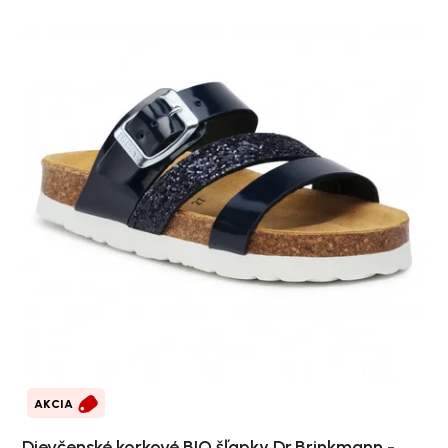
AKCIA
Dievčenské korkové BIO šľapky Dr.Brinkmann -