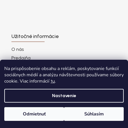
Užitočné informácie
O nás
Predajňa
Výhody nákupu
Na prispôsobenie obsahu a reklám, poskytovanie funkcií
sociálnych médií a analýzu návštevnosti používame súbory
Najčastejšie otázky
cookie. Viac informácií
.
tu
Vernostný program
Vrátenie - výmena zásielky cez Packetu
Nastavenie
Blog
Odstúpenie od zmluvy
Odmietnuť
Súhlasím
Domov
Kategórie
Wishlist
Košík