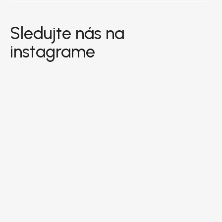
Zápätie
Sledujte nás na
instagrame