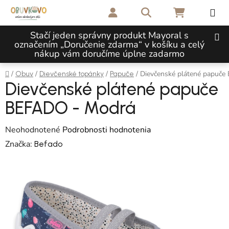
Prejsť na obsah
Hľadať
NÁKUPNÝ 
Stačí jeden správny produkt Mayoral s
označením „Doručenie zdarma“ v košíku a celý
nákup vám doručíme úplne zadarmo
Domov
/
/
/
/
Dievčenské plátené papuč
Obuv
Dievčenské topánky
Papuče
Dievčenské plátené papuče
BEFADO - Modrá
Priemerné hodnotenie produktu je 0,0 z 5 hviezdičiek.
Neohodnotené
Podrobnosti hodnotenia
Značka:
Befado