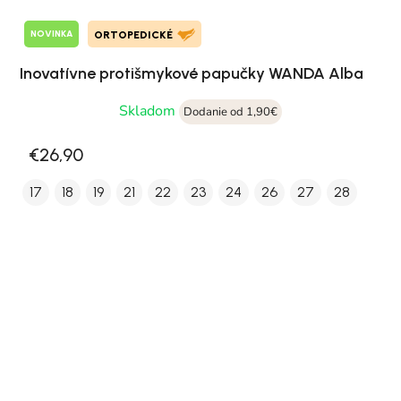
NOVINKA
ORTOPEDICKÉ
Inovatívne protišmykové papučky WANDA Alba
Skladom
Dodanie od 1,90€
€26,90
17
18
19
21
22
23
24
26
27
28