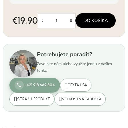
€19,90
DO KOŠÍKA
Jednotková cena:
Potrebujete poradiť?
Zavolajte nám alebo využite jednu z našich
funkcií
+421 918 669 804
OPÝTAŤ SA
VEĽKOSTNÁ TABUĽKA
STRÁŽIŤ PRODUKT