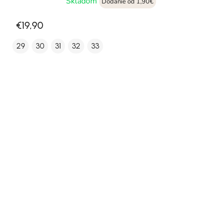
Skladom
Dodanie od 1,90€
€19,90
29
30
31
32
33