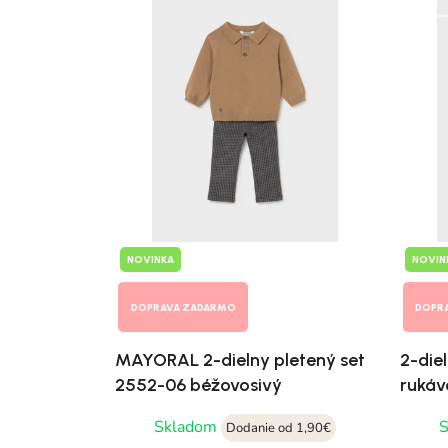
NOVINKA
NOVIN
DOPRAVA ZADARMO
DOPR
MAYORAL 2-dielny pletený set
2-diel
2552-06 béžovosivý
rukáv
Skladom
Dodanie od 1,90€