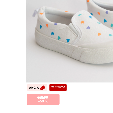
VÝPREDAJ
AKCIA
€12,90
–50 %