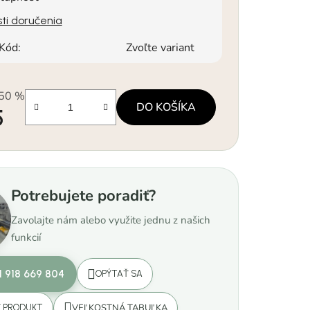
ti doručenia
Kód:
Zvoľte variant
50 %
DO KOŠÍKA
5
á cena:
Potrebujete poradiť?
Zavolajte nám alebo využite jednu z našich
funkcií
1 918 669 804
OPÝTAŤ SA
VEĽKOSTNÁ TABUĽKA
Ť PRODUKT