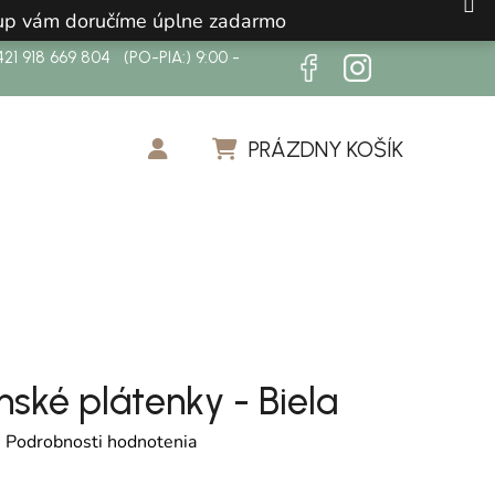
ákup vám doručíme úplne zadarmo
21 918 669 804 (PO-PIA:) 9:00 -
PRÁZDNY KOŠÍK
NÁKUPNÝ KOŠÍK
nské plátenky - Biela
otenie produktu je 0,0 z 5 hviezdičiek.
é
Podrobnosti hodnotenia