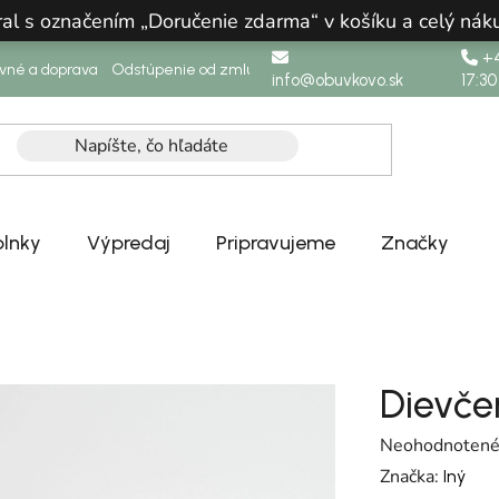
ral s označením „Doručenie zdarma“ v košíku a celý n
+4
ovné a doprava
Odstúpenie od zmluvy
info@obuvkovo.sk
17:30
lnky
Výpredaj
Pripravujeme
Značky
Dievče
Priemerné hodn
Neohodnoten
Značka:
Iný