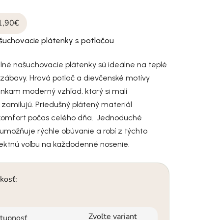
1,90€
šuchovacie plátenky s potlačou
lné našuchovacie plátenky sú ideálne na teplé
a zábavy. Hravá potlač a dievčenské motívy
nkam moderný vzhľad, ktorý si malí
zamilujú. Priedušný plátený materiál
komfort počas celého dňa. Jednoduché
umožňuje rýchle obúvanie a robí z týchto
fektnú voľbu na každodenné nosenie.
kosť:
Zvoľte variant
tupnosť