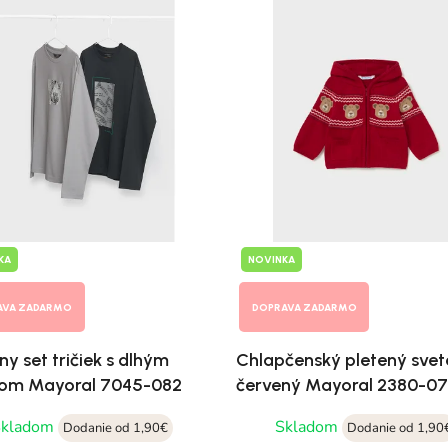
KA
NOVINKA
AVA ZADARMO
DOPRAVA ZADARMO
ny set tričiek s dlhým
Chlapčenský pletený svet
om Mayoral 7045-082
červený Mayoral 2380-0
Skladom
Skladom
Dodanie od 1,90€
Dodanie od 1,90