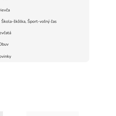
ievča
Škola-škôlka, Šport-voľný čas
evčatá
Obuv
ovinky