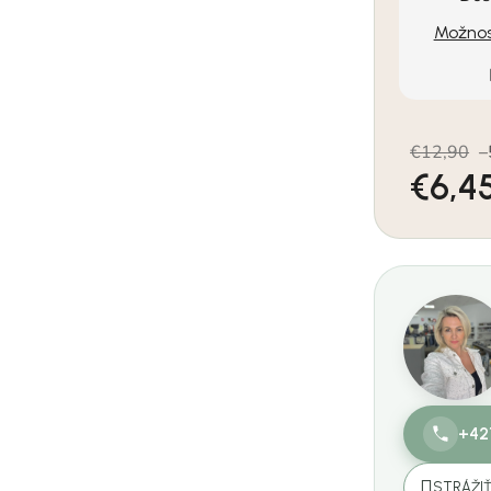
Možnos
€12,90
–
€6,4
Jednotkov
+42
STRÁŽI