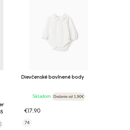
Dievčenské bavlnené body
Skladom
Dodanie od 1,90€
er
€17,90
75
74
€