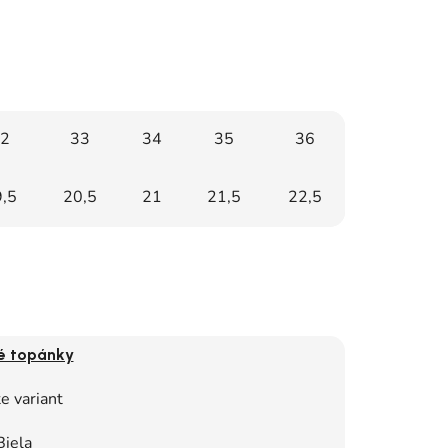
2
33
34
35
36
,5
20,5
21
21,5
22,5
é topánky
e variant
Biela