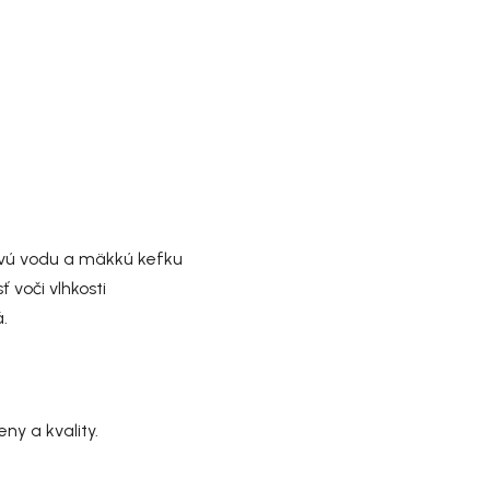
ovú vodu a mäkkú kefku
 voči vlhkosti
.
ny a kvality.