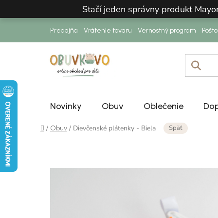
Prejsť na obsah
Stačí jeden správny produkt Mayo
Predajňa
Vrátenie tovaru
Vernostný program
Pošt
Novinky
Obuv
Oblečenie
Dop
Domov
Späť
/
/
Dievčenské plátenky - Biela
Obuv