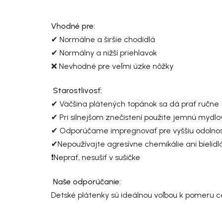
Vhodné pre:
✔ Normálne a širšie chodidlá
✔ Normálny a nižší priehlavok
❌ Nevhodné pre veľmi úzke nôžky
Starostlivosť:
✔ Väčšina plátených topánok sa dá prať ručne
✔ Pri silnejšom znečistení použite jemnú mydl
✔ Odporúčame impregnovať pre vyššiu odolnosť
✔Nepoužívajte agresívne chemikálie ani bielidlá
❗Neprať, nesušiť v sušičke
Naše odporúčanie:
Detské plátenky
sú ideálnou voľbou k pomeru ce