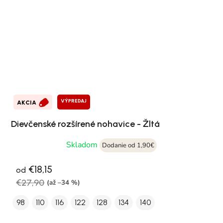
VÝPREDAJ
AKCIA
Dievčenské rozšírené nohavice - Žltá
Skladom
Dodanie od 1,90€
€18,15
od
€27,90
(až –34 %)
98
110
116
122
128
134
140