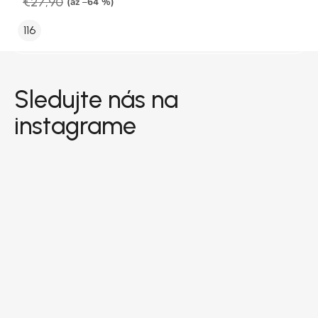
€27,90
(až –64 %)
116
Zápätie
Sledujte nás na
instagrame