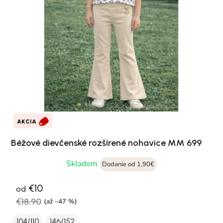
AKCIA
Béžové dievčenské rozšírené nohavice MM 699
Skladom
Dodanie od 1,90€
€10
od
€18,90
(až –47 %)
104/110
146/152