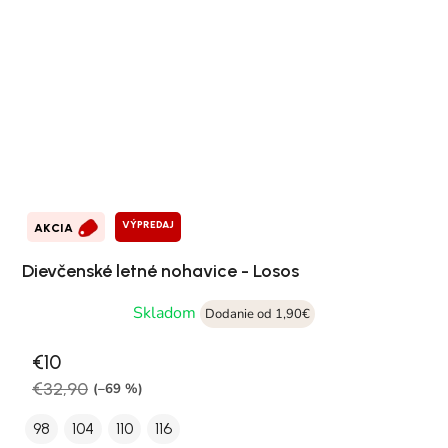
VÝPREDAJ
AKCIA
Dievčenské letné nohavice - Losos
Skladom
Dodanie od 1,90€
€10
€32,90
(–69 %)
98
104
110
116