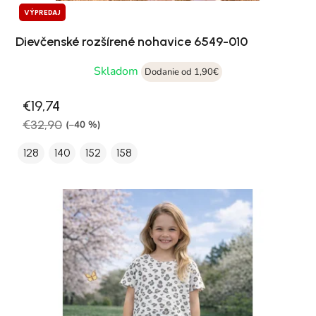
VÝPREDAJ
Dievčenské rozšírené nohavice 6549-010
Skladom
Dodanie od 1,90€
€19,74
€32,90
(–40 %)
128
140
152
158