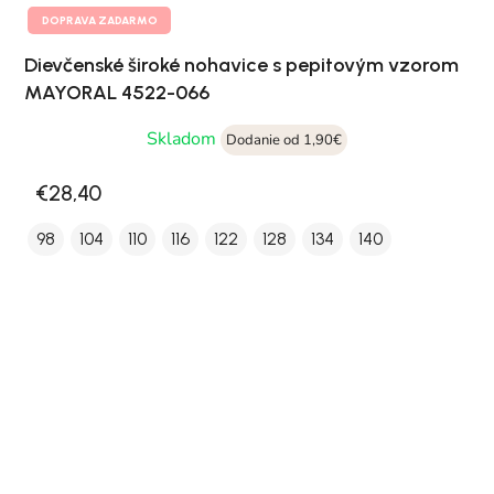
DOPRAVA ZADARMO
Dievčenské široké nohavice s pepitovým vzorom
MAYORAL 4522-066
Skladom
Dodanie od 1,90€
€28,40
98
104
110
116
122
128
134
140