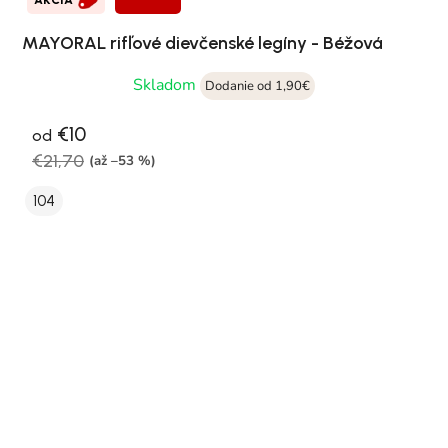
MAYORAL rifľové dievčenské legíny - Béžová
Skladom
Dodanie od 1,90€
€10
od
€21,70
(až –53 %)
104