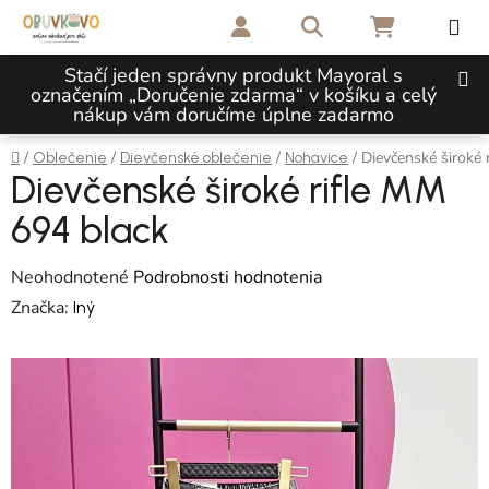
Prejsť na obsah
Hľadať
NÁKUPNÝ 
Stačí jeden správny produkt Mayoral s
označením „Doručenie zdarma“ v košíku a celý
nákup vám doručíme úplne zadarmo
Domov
/
/
/
/
Dievčenské široké 
Oblečenie
Dievčenské oblečenie
Nohavice
Dievčenské široké rifle MM
694 black
Priemerné hodnotenie produktu je 0,0 z 5 hviezdičiek.
Neohodnotené
Podrobnosti hodnotenia
Značka:
Iný