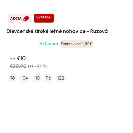
VÝPREDAJ
AKCIA
Dievčenské široké letné nohavice - Ružová
Skladom
Dodanie od 1,90€
€10
od
€25,90
(až –61 %)
98
104
110
116
122