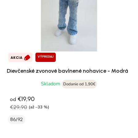
VÝPREDAJ
AKCIA
Dievčenské zvonové bavlnené nohavice - Modrá
Skladom
Dodanie od 1,90€
€19,90
od
€29,90
(až –33 %)
86/92