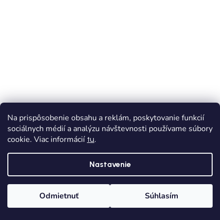
Na prispôsobenie obsahu a reklám, poskytovanie funkcií
sociálnych médií a analýzu návštevnosti používame súbory
cookie. Viac informácií
.
tu
Nastavenie
Odmietnuť
Súhlasím
VÝPREDAJ
Domov
Kategórie
Wishlist
Košík
Dievčenské tričko MAYORAL 6010-012