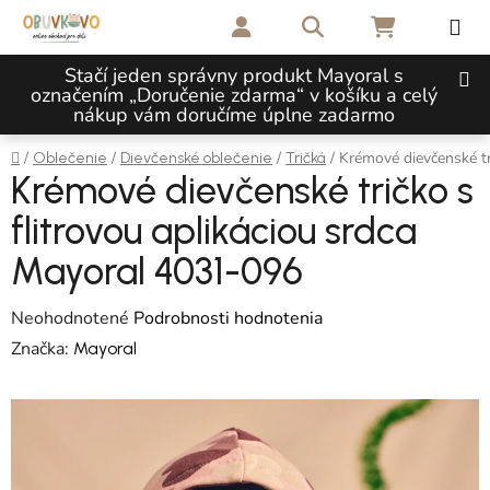
Prejsť na obsah
Hľadať
NÁKUPNÝ 
Stačí jeden správny produkt Mayoral s
označením „Doručenie zdarma“ v košíku a celý
nákup vám doručíme úplne zadarmo
Domov
/
/
/
/
Krémové dievčenské tr
Oblečenie
Dievčenské oblečenie
Tričká
Krémové dievčenské tričko s
flitrovou aplikáciou srdca
Mayoral 4031-096
Priemerné hodnotenie produktu je 0,0 z 5 hviezdičiek.
Neohodnotené
Podrobnosti hodnotenia
Značka:
Mayoral