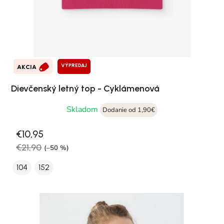
VÝPREDAJ
AKCIA
Dievčenský letný top - Cyklámenová
Skladom
Dodanie od 1,90€
€10,95
€21,90
(–50 %)
104
152