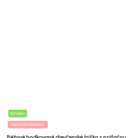
NOVINKA
DOPRAVA ZADARMO
Béžové bodkované dievčenské tričko s potlačou