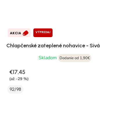
VÝPREDAJ
AKCIA
Chlapčenské zateplené nohavice - Sivá
Skladom
Dodanie od 1,90€
€17,45
(až –29 %)
92/98