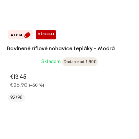
VÝPREDAJ
AKCIA
Bavlnené riflové nohavice tepláky - Modrá
Skladom
Dodanie od 1,90€
€13,45
€26,90
(–50 %)
92/98