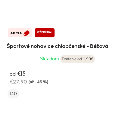
VÝPREDAJ
AKCIA
Športové nohavice chlapčenské - Béžová
Skladom
Dodanie od 1,90€
€15
od
€27,90
(až –46 %)
140