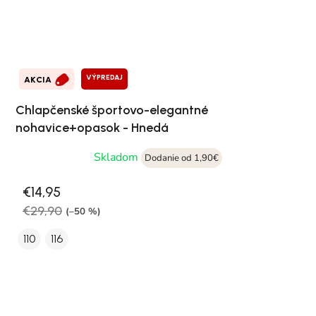
VÝPREDAJ
AKCIA
Chlapčenské športovo-elegantné
nohavice+opasok - Hnedá
Skladom
Dodanie od 1,90€
€14,95
€29,90
(–50 %)
110
116