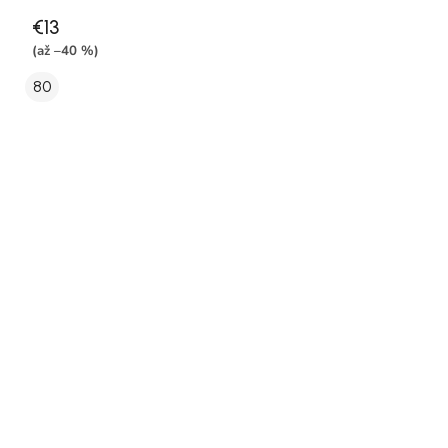
€13
(až –40 %)
80