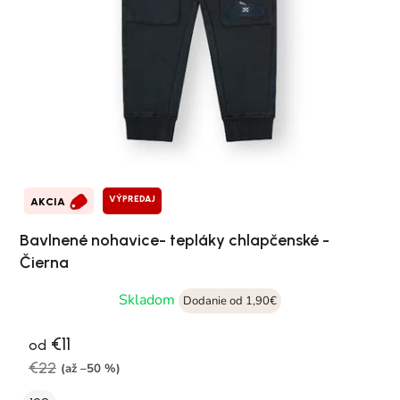
VÝPREDAJ
AKCIA
Bavlnené nohavice- tepláky chlapčenské -
Čierna
Skladom
Dodanie od 1,90€
€11
od
€22
(až –50 %)