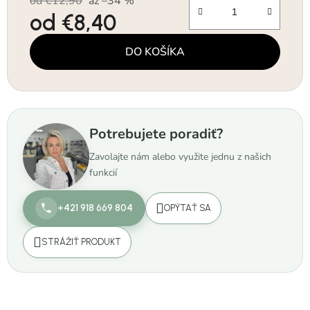
od €12,90
až –34 %
od
€8,40
Jednotková cena:
DO KOŠÍKA
Potrebujete poradiť?
Zavolajte nám alebo využite jednu z našich
funkcií
+421 918 669 804
OPÝTAŤ SA
STRÁŽIŤ PRODUKT