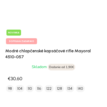
NOVINKA
DOPRAVA ZADARMO
Modré chlapčenské kapsáčové rifle Mayoral
4510-057
Skladom
Dodanie od 1,90€
€30,60
98
104
110
116
122
128
134
140