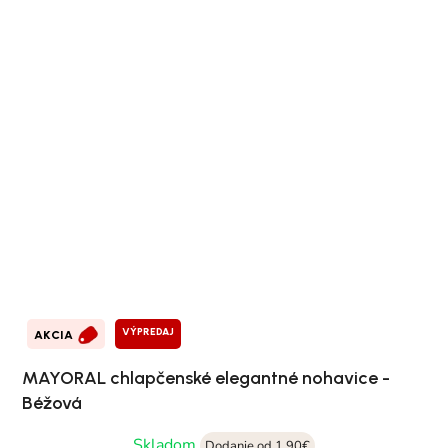
VÝPREDAJ
AKCIA
MAYORAL chlapčenské elegantné nohavice -
Béžová
Skladom
Dodanie od 1,90€