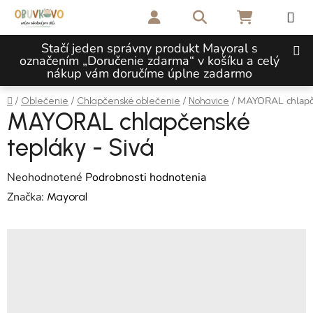
Prejsť na obsah
Hľadať
NÁKUPNÝ 
Stačí jeden správny produkt Mayoral s
označením „Doručenie zdarma“ v košíku a celý
nákup vám doručíme úplne zadarmo
Domov
/
/
/
/
MAYORAL chlapče
Oblečenie
Chlapčenské oblečenie
Nohavice
MAYORAL chlapčenské
tepláky - Sivá
Priemerné hodnotenie produktu je 0,0 z 5 hviezdičiek.
Neohodnotené
Podrobnosti hodnotenia
Značka:
Mayoral