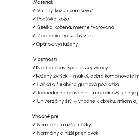
Materiál:
✔ Vrchný: koža / semišová/
✔ Podšívka: koža
✔ Stielka: kožená, mierne tvarovaná
✔ Zapínanie: na suchý zips
✔Opätok: vystužený
Vlastnosti:
✔Kvalitná obuv Španielskej výroby
✔Kožený zvršok – mäkký, dobre kombinovateľn
✔ Ľahká a flexibilná gumová podrážka
✔ Jednoduché obúvanie – mokasínový strih je p
✔ Univerzálny štýl – vhodné k obleku, rifliam a
Vhodné pre:
✔ Normálne a užšie nôžky
✔ Normálny a nižší priehlavok