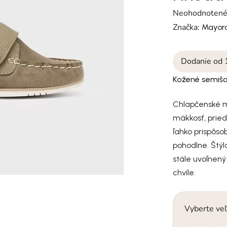
Priemerné hodn
Neohodnoten
Značka:
Mayora
Dodanie od 
Kožené semiš
Chlapčenské m
mäkkosť, prie
ľahko prispôso
pohodlne. Štý
stále uvoľnený
chvíle.
Vyberte veľ