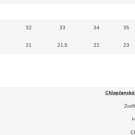
32
33
34
35
21
21,5
22
23
Chlapčenská
Zvoľt
H
C