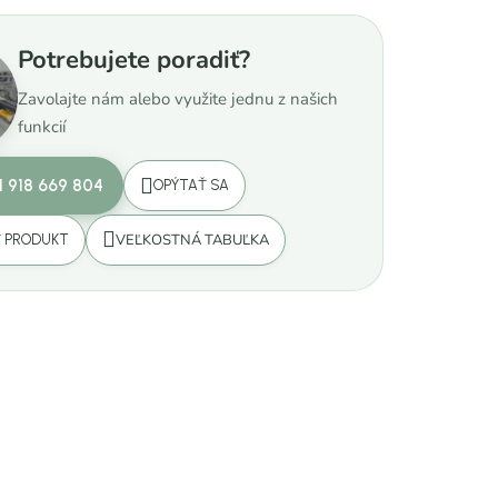
Potrebujete poradiť?
Zavolajte nám alebo využite jednu z našich
funkcií
1 918 669 804
OPÝTAŤ SA
VEĽKOSTNÁ TABUĽKA
Ť PRODUKT