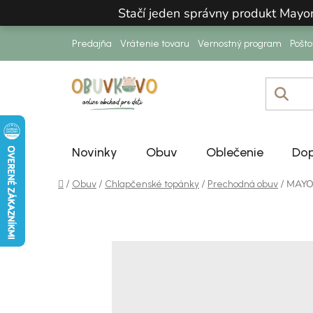
Prejsť na obsah
Stačí jeden správny produkt Mayo
Predajňa
Vrátenie tovaru
Vernostný program
Pošt
Novinky
Obuv
Oblečenie
Dop
Domov
/
/
/
/
MAYOR
Obuv
Chlapčenské topánky
Prechodná obuv