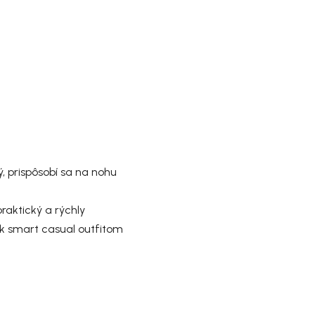
ý
, prispôsobí sa na nohu
raktický a rýchly
j k smart casual outfitom