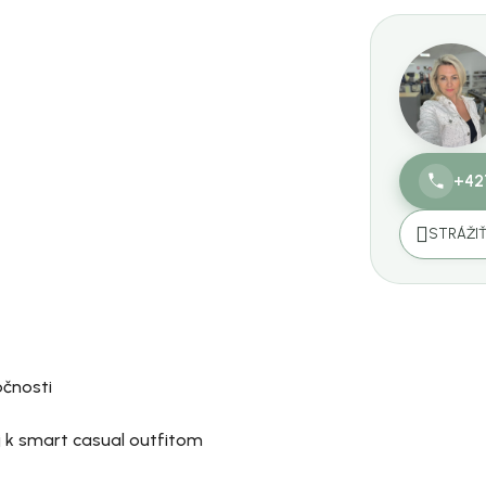
+42
STRÁŽI
očnosti
aj k smart casual outfitom