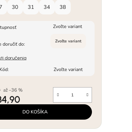
7
30
31
34
38
Zvoľte variant
tupnosť
Zvoľte variant
doručiť do:
ti doručenia
Kód:
Zvoľte variant
0
až –36 %
34,90
á cena:
DO KOŠÍKA