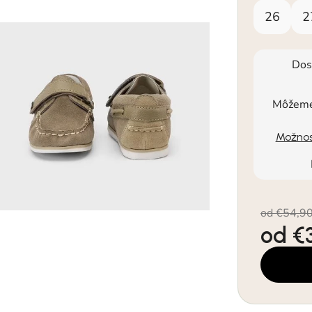
26
2
Dos
Môžeme 
Možnos
od €54,9
od
€
Jednotkov