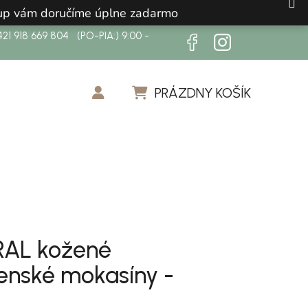
ákup vám doručíme úplne zadarmo
21 918 669 804 (PO-PIA:) 9:00 -
PRÁZDNY KOŠÍK
NÁKUPNÝ KOŠÍK
AL kožené
enské mokasíny -