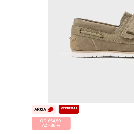
VÝPREDAJ
AKCIA
OD €54,90
AŽ –36 %