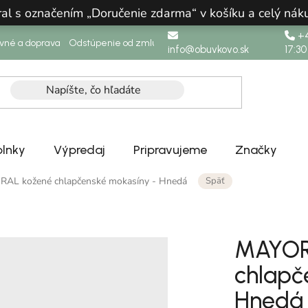
ral s označením „Doručenie zdarma“ v košíku a celý n
+4
ovné a doprava
Odstúpenie od zmluvy
info@obuvkovo.sk
17:30
lnky
Výpredaj
Pripravujeme
Značky
Späť
AL kožené chlapčenské mokasíny - Hnedá
MAYOR
chlapč
Hnedá