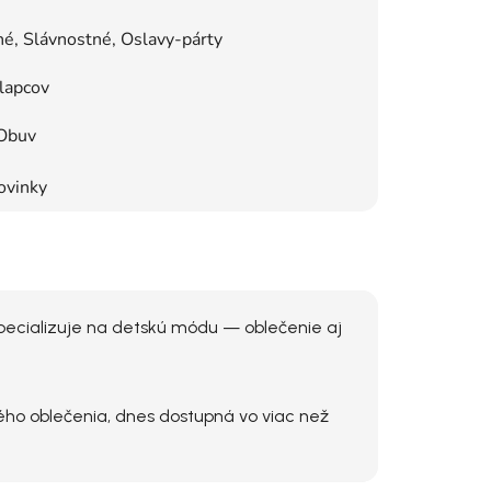
é, Slávnostné, Oslavy-párty
lapcov
Obuv
ovinky
 špecializuje na detskú módu — oblečenie aj
ho oblečenia, dnes dostupná vo viac než