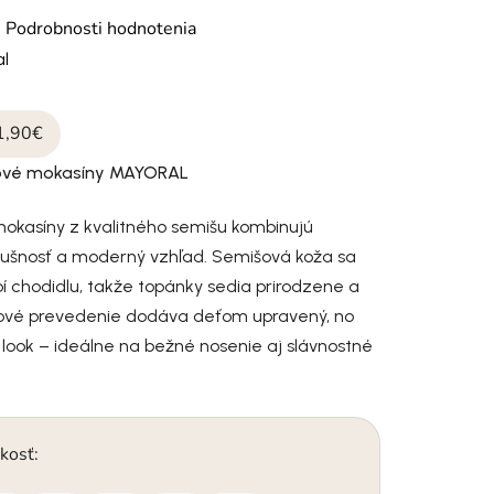
otenie produktu je 0,0 z 5 hviezdičiek.
é
Podrobnosti hodnotenia
l
1,90€
ové mokasíny MAYORAL
okasíny z kvalitného semišu kombinujú
dušnosť a moderný vzhľad. Semišová koža sa
bí chodidlu, takže topánky sedia prirodzene a
lové prevedenie dodáva deťom upravený, no
 look – ideálne na bežné nosenie aj slávnostné
kosť: