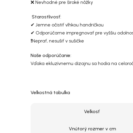
❌ Nevhodné pre široké nôžky
Starostlivosť:
✔ Jemne očistiť vlhkou handričkou
✔ Odporúčame impregnovať pre vyššiu odolnosť 
❗Neprať, nesušiť v sušičke
Naše odporúčanie:
Vďaka ekluzívnemu dizajnu sa hodia na celoroč
Veľkostná tabuľka
Veľkosť
Vnútorý rozmer v cm