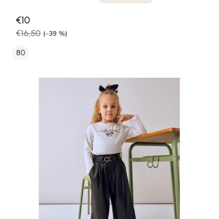
€10
€16,50
(–39 %)
80