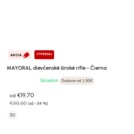
VÝPREDAJ
AKCIA
MAYORAL dievčenské široké rifle - Čierna
Skladom
Dodanie od 1,90€
€19,70
od
€30,30
(až –34 %)
110