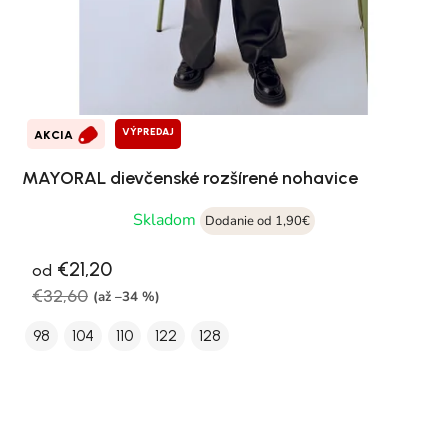
VÝPREDAJ
AKCIA
MAYORAL dievčenské rozšírené nohavice
Skladom
Dodanie od 1,90€
€21,20
od
€32,60
(až –34 %)
98
104
110
122
128