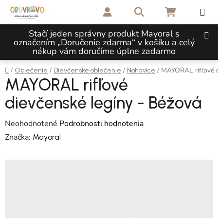
Prejsť na obsah
Hľadať
NÁKUPNÝ 
Stačí jeden správny produkt Mayoral s
označením „Doručenie zdarma“ v košíku a celý
nákup vám doručíme úplne zadarmo
Domov
/
/
/
/
MAYORAL rifľové d
Oblečenie
Dievčenské oblečenie
Nohavice
MAYORAL rifľové
dievčenské legíny - Béžová
Priemerné hodnotenie produktu je 0,0 z 5 hviezdičiek.
Neohodnotené
Podrobnosti hodnotenia
Značka:
Mayoral