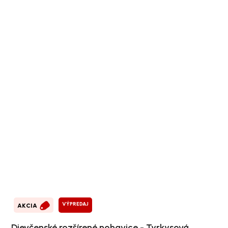
VÝPREDAJ
AKCIA
Dievčenské rozšírené nohavice - Tyrkysová