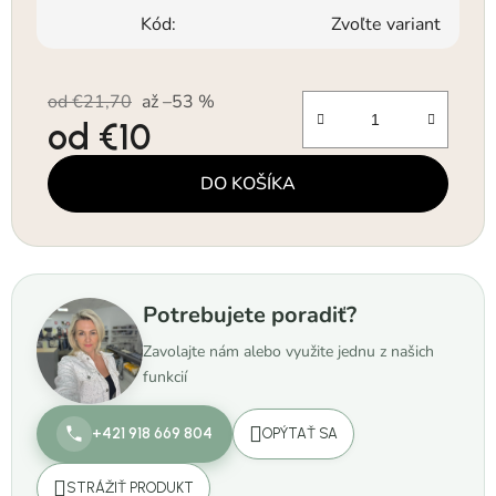
Kód:
Zvoľte variant
od €21,70
až –53 %
od
€10
Jednotková cena:
DO KOŠÍKA
Potrebujete poradiť?
Zavolajte nám alebo využite jednu z našich
funkcií
+421 918 669 804
OPÝTAŤ SA
STRÁŽIŤ PRODUKT