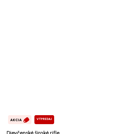
VÝPREDAJ
AKCIA
Dievčenské široké rifle