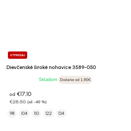
VÝPREDAJ
Dievčenské široké nohavice 3589-050
Skladom
Dodanie od 1,90€
€17,10
od
€28,50
(až –40 %)
98
104
110
122
134