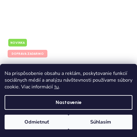
NOVINKA
DOPRAVA ZADARMO
Dievčenské zamatové legíny MAYORAL 712-082
Na prispôsobenie obsahu a reklám, poskytovanie funkcií
Skladom
Dodanie od 1,90€
sociálnych médií a analýzu návštevnosti používame súbory
cookie. Viac informácií
.
tu
€16,80
Nastavenie
98
104
110
116
122
128
134
140
Zápätie
Odmietnuť
Súhlasím
Sledujte nás na
Domov
Kategórie
Wishlist
Košík