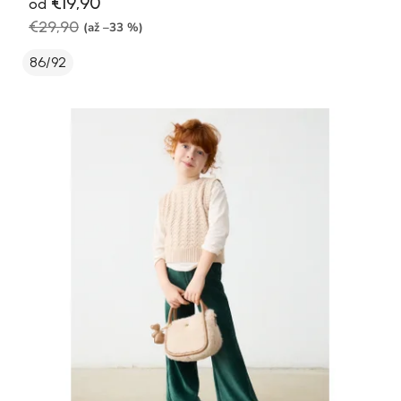
€19,90
od
€29,90
(až –33 %)
86/92