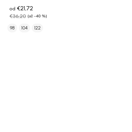
€21,72
od
€36,20
(až –40 %)
98
104
122