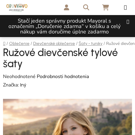
Prejsť na obsah
Hľadať
NÁKUPNÝ 
Stačí jeden správny produkt Mayoral s
označením „Doručenie zdarma“ v košíku a celý
nákup vám doručíme úplne zadarmo
Domov
/
/
/
/
Ružové dievčen
Oblečenie
Dievčenské oblečenie
Šaty - tuniky
Ružové dievčenské tylové
šaty
Priemerné hodnotenie produktu je 0,0 z 5 hviezdičiek.
Neohodnotené
Podrobnosti hodnotenia
Značka:
Iný