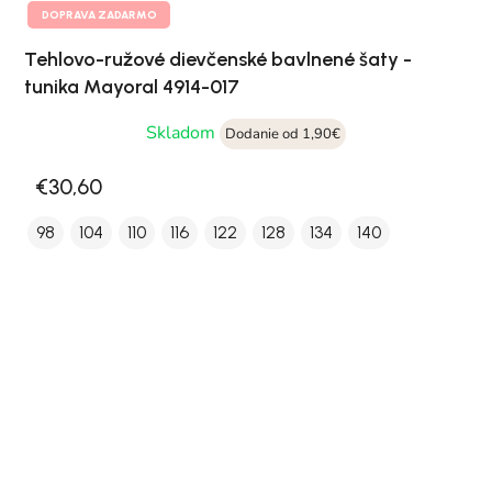
DOPRAVA ZADARMO
Tehlovo-ružové dievčenské bavlnené šaty -
tunika Mayoral 4914-017
Skladom
Dodanie od 1,90€
€30,60
98
104
110
116
122
128
134
140