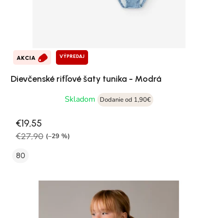
VÝPREDAJ
AKCIA
Dievčenské rifľové šaty tunika - Modrá
Skladom
Dodanie od 1,90€
€19,55
€27,90
(–29 %)
80