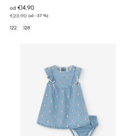
€14,90
od
€23,90
(až –37 %)
122
128