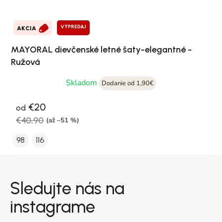
VÝPREDAJ
AKCIA
MAYORAL dievčenské letné šaty-elegantné -
Ružová
Skladom
Dodanie od 1,90€
€20
od
€40,90
(až –51 %)
98
116
Zápätie
Sledujte nás na
instagrame