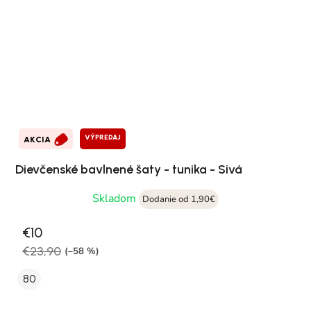
VÝPREDAJ
AKCIA
Dievčenské bavlnené šaty - tunika - Sivá
Skladom
Dodanie od 1,90€
€10
€23,90
(–58 %)
80