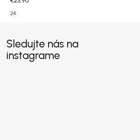
€23,90
24
Zápätie
Sledujte nás na
instagrame