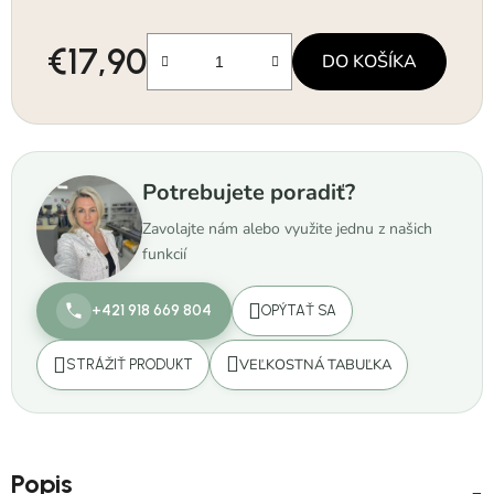
€17,90
DO KOŠÍKA
Jednotková cena:
Potrebujete poradiť?
Zavolajte nám alebo využite jednu z našich
funkcií
+421 918 669 804
OPÝTAŤ SA
VEĽKOSTNÁ TABUĽKA
STRÁŽIŤ PRODUKT
Popis