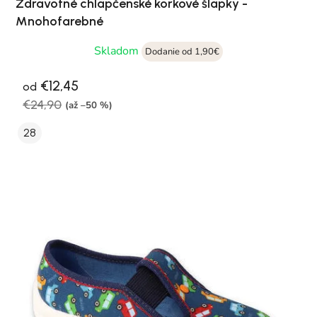
Zdravotné chlapčenské korkové šľapky -
Mnohofarebné
Skladom
Dodanie od 1,90€
€12,45
od
€24,90
(až –50 %)
28