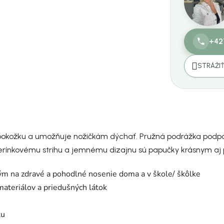
+42
STRÁŽI
ú pokožku a umožňuje nožičkám dýchať. Pružná podrážka podp
rínkovému strihu a jemnému dizajnu sú papučky krásnym aj 
 na zdravé a pohodlné nosenie doma a v škole/ škôlke
materiálov a priedušných látok
tu