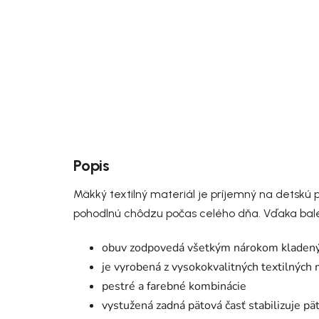
Popis
Mäkký textilný materiál je príjemný na detsk
pohodlnú chôdzu počas celého dňa. Vďaka bale
obuv zodpovedá všetkým nárokom kladeným
je vyrobená z vysokokvalitných textilných 
pestré a farebné kombinácie
vystužená zadná pätová časť stabilizuje pä