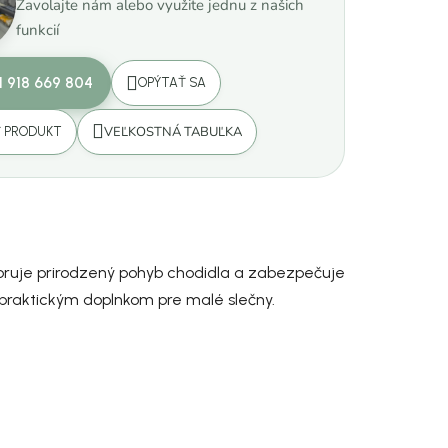
Zavolajte nám alebo využite jednu z našich
funkcií
1 918 669 804
OPÝTAŤ SA
VEĽKOSTNÁ TABUĽKA
Ť PRODUKT
oruje prirodzený pohyb chodidla a zabezpečuje
praktickým doplnkom pre malé slečny.