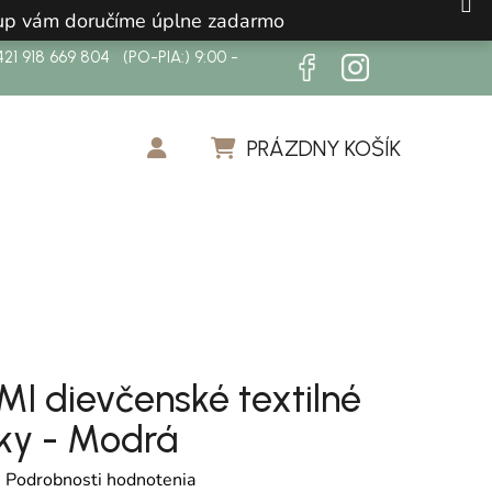
ákup vám doručíme úplne zadarmo
21 918 669 804 (PO-PIA:) 9:00 -
PRÁZDNY KOŠÍK
NÁKUPNÝ KOŠÍK
I dievčenské textilné
ky - Modrá
otenie produktu je 0,0 z 5 hviezdičiek.
é
Podrobnosti hodnotenia