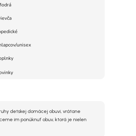
odrá
ievča
opedické
hlapcov/unisex
oplnky
ovinky
ruhy detskej domácej obuvi, vrátane
ceme im ponúknuť obuv, ktorá je nielen