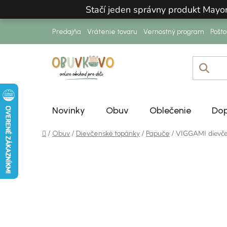
Prejsť na obsah
Stačí jeden správny produkt Mayo
Predajňa
Vrátenie tovaru
Vernostný program
Pošt
Novinky
Obuv
Oblečenie
Dop
Domov
/
/
/
/
VIGGAMI dievče
Obuv
Dievčenské topánky
Papuče