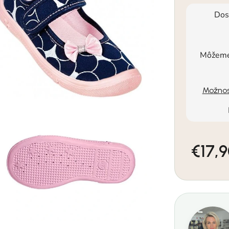
Dos
Môžeme 
Možnos
€17,
Jednotkov