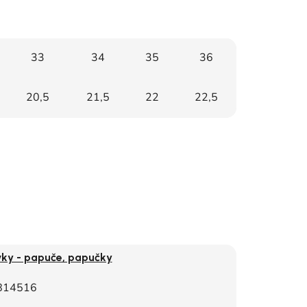
33
34
35
36
20,5
21,5
22
22,5
vky - papuče, papučky
814516