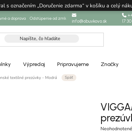
ral s označením „Doručenie zdarma“ v košíku a celý n
+4
ovné a doprava
Odstúpenie od zmluvy
info@obuvkovo.sk
17:30
lnky
Výpredaj
Pripravujeme
Značky
Späť
nské textilné prezúvky - Modrá
VIGGAM
prezúv
Priemerné hodn
Neohodnoten