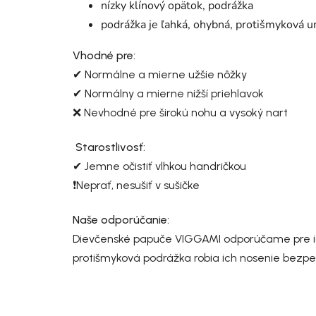
nízky klínový opätok, podrážka
podrážka je ľahká, ohybná, protišmyková 
Vhodné pre:
✔ Normálne a mierne užšie nôžky
✔ Normálny a mierne nižší priehlavok
❌ Nevhodné pre širokú nohu a vysoký nart
Starostlivosť:
✔ Jemne očistiť vlhkou handričkou
❗Neprať, nesušiť v sušičke
Naše odporúčanie:
Dievčenské papuče VIGGAMI odporúčame pre ich 
protišmyková podrážka robia ich nosenie bez