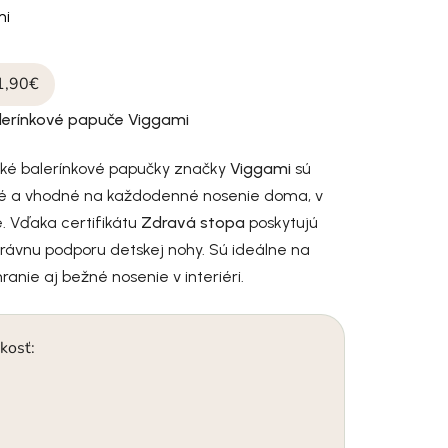
mi
1,90€
lerínkové papuče Viggami
ské balerínkové papučky značky
Viggami
sú
né a vhodné na každodenné nosenie doma, v
le. Vďaka certifikátu
Zdravá stopa
poskytujú
rávnu podporu detskej nohy. Sú ideálne na
ranie aj bežné nosenie v interiéri.
kosť: