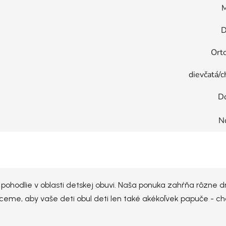
M
D
Ort
dievčatá/c
D
N
pohodlie v oblasti detskej obuvi. Naša ponuka zahŕňa rôzne d
ceme, aby vaše deti obul deti len také akékoľvek papuče - ch