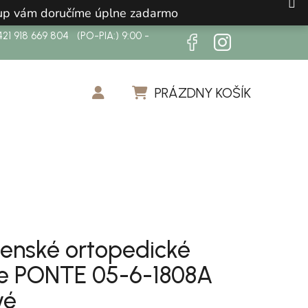
ákup vám doručíme úplne zadarmo
21 918 669 804 (PO-PIA:) 9:00 -
PRÁZDNY KOŠÍK
NÁKUPNÝ KOŠÍK
enské ortopedické
e PONTE 05-6-1808A
vé