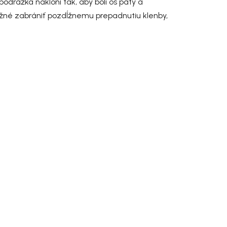
odrážka nakloní tak, aby boli os päty a
možné zabrániť pozdĺžnemu prepadnutiu klenby,