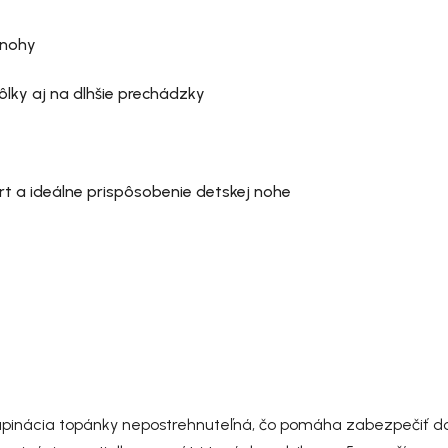
 nohy
ôlky aj na dlhšie prechádzky
 a ideálne prispôsobenie detskej nohe
pinácia topánky nepostrehnuteľná, čo pomáha zabezpečiť do