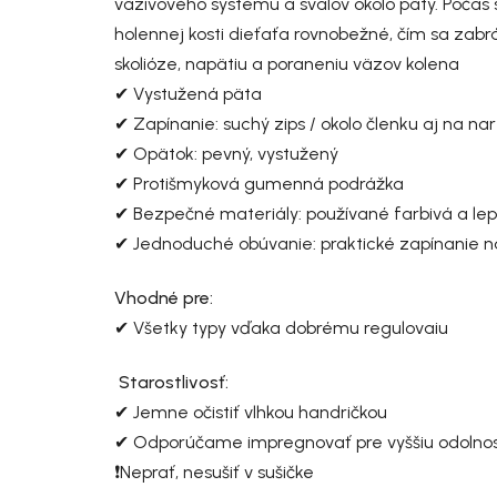
väzivového systému a svalov okolo päty. Počas s
holennej kosti dieťaťa rovnobežné, čím sa zabr
skolióze, napätiu a poraneniu väzov kolena
✔ Vystužená päta
✔ Zapínanie: suchý zips / okolo členku aj na nar
✔ Opätok: pevný, vystužený
✔ Protišmyková gumenná podrážka
✔ Bezpečné materiály: používané farbivá a lepid
✔ Jednoduché obúvanie: praktické zapínanie n
Vhodné pre:
✔ Všetky typy vďaka dobrému regulovaiu
Starostlivosť:
✔ Jemne očistiť vlhkou handričkou
✔ Odporúčame impregnovať pre vyššiu odolnosť 
❗Neprať, nesušiť v sušičke