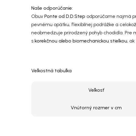
Naše odporúčanie:
Obuv
Ponte od D.D.Step
odporúčame najmä pre
pevnému opätku, flexibilnej podrážke a celok
neobmedzuje prirodzený pohyb chodidla. Pre m
s
korekčnou alebo biomechanickou stielkou
, ak
Veľkostná tabuľka
Veľkosť
Vnútorný rozmer v cm