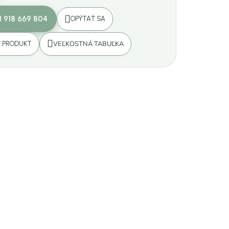
1 918 669 804
OPÝTAŤ SA
VEĽKOSTNÁ TABUĽKA
Ť PRODUKT