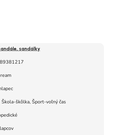
sandále, sandálky
89381217
ream
hlapec
Škola-škôlka, Šport-voľný čas
opedické
lapcov