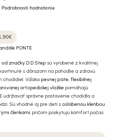
otenie produktu je 0,0 z 5 hviezdičiek.
é
Podrobnosti hodnotenia
1,90€
sandále PONTE
 od značky D.D.Step
sú vyrobené z kvalitnej
 navrhnuté s dôrazom na pohodlie a zdravú
h chodidiel. Vďaka
pevnej päte
,
flexibilnej
arovanej ortopedickej vložke
pomáhajú
 udržiavať správne postavenie chodidla a
hôdzi. Sú vhodné aj pre deti s
oslabenou klenbou
ými členkami
, pričom poskytujú komfort počas