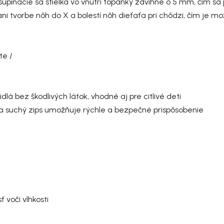
upinácie sa stielka vo vnútri topánky zdvihne o 5 mm, čím sa p
áni tvorbe nôh do X a bolestí nôh dieťaťa pri chôdzi, čím je 
te /
lá bez škodlivých látok, vhodné aj pre citlivé deti
a suchý zips umožňuje rýchle a bezpečné prispôsobenie
voči vlhkosti