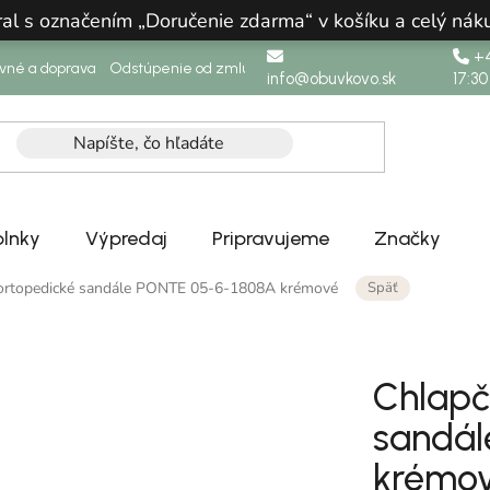
ral s označením „Doručenie zdarma“ v košíku a celý n
+4
ovné a doprava
Odstúpenie od zmluvy
info@obuvkovo.sk
17:30
lnky
Výpredaj
Pripravujeme
Značky
Späť
ortopedické sandále PONTE 05-6-1808A krémové
Chlapč
sandál
krémo