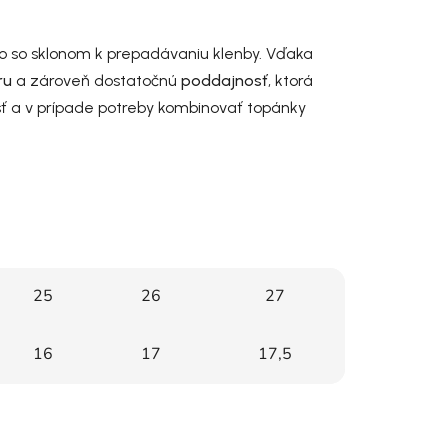
o so sklonom k prepadávaniu klenby. Vďaka
ru
a zároveň dostatočnú
poddajnosť
, ktorá
ť a v prípade potreby kombinovať topánky
25
26
27
16
17
17,5