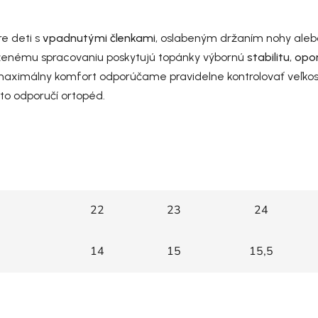
 deti s
vpadnutými členkami
, oslabeným držaním nohy aleb
oženému spracovaniu poskytujú topánky výbornú
stabilitu
,
opo
aximálny komfort odporúčame pravidelne kontrolovať veľkos
 to odporučí ortopéd.
22
23
24
14
15
15,5