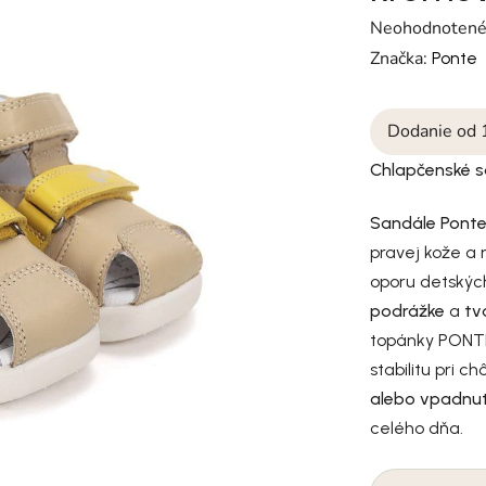
Priemerné hodn
Neohodnoten
Značka:
Ponte
Dodanie od 
Chlapčenské 
Sandále Ponte
pravej kože a
oporu detskýc
podrážke
a
tv
topánky PONTE
stabilitu pri c
alebo vpadnut
celého dňa.