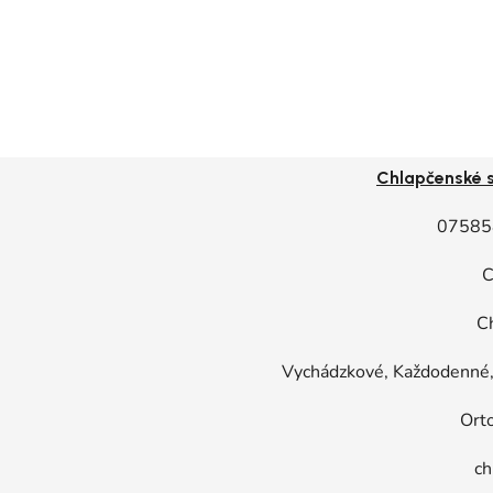
Chlapčenské 
07585
C
C
Vychádzkové, Každodenné, 
Ort
ch