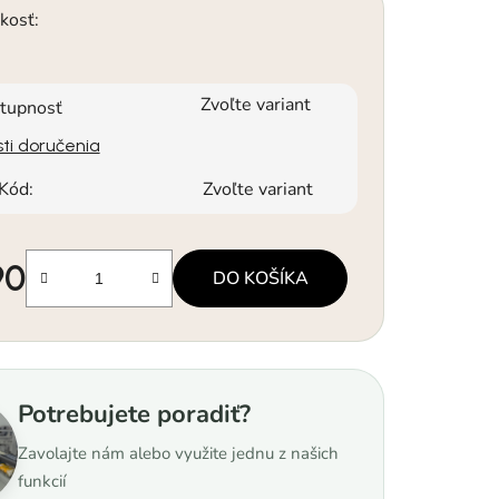
kosť:
Zvoľte variant
tupnosť
ti doručenia
Kód:
Zvoľte variant
90
DO KOŠÍKA
á cena:
Potrebujete poradiť?
Zavolajte nám alebo využite jednu z našich
funkcií