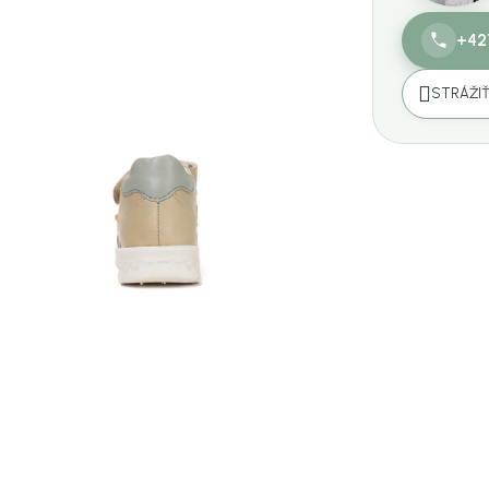
+42
STRÁŽI