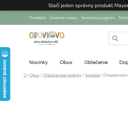
Prejsť na obsah
Stačí jeden správny produkt Mayo
Predajňa
Vrátenie tovaru
Vernostný program
Pošt
Novinky
Obuv
Oblečenie
Dop
Domov
/
/
/
/
Chlapčenské 
Obuv
Chlapčenské topánky
Sandále