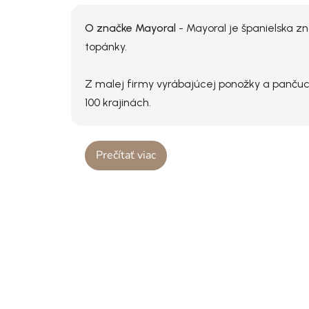
O značke Mayoral
- Mayoral je španielska zn
topánky.
Z malej firmy vyrábajúcej ponožky a panču
100 krajinách.
Prečítať viac