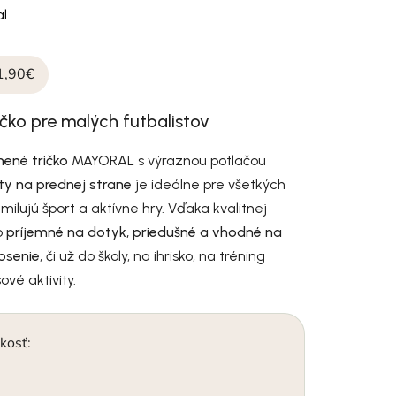
l
1,90€
ičko pre malých futbalistov
nené tričko
MAYORAL s výraznou potlačou
ty na prednej strane
je ideálne pre všetkých
 milujú šport a aktívne hry. Vďaka kvalitnej
o
príjemné na dotyk, priedušné a vhodné na
osenie
, či už do školy, na ihrisko, na tréning
ové aktivity.
kosť: