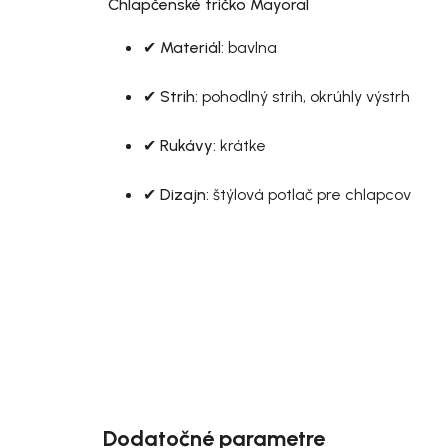
Chlapčenské tričko Mayoral
✔
Materiál:
bavlna
✔
Strih:
pohodlný strih, okrúhly výstrh
✔
Rukávy:
krátke
✔
Dizajn:
štýlová potlač pre chlapcov
Dodatočné parametre