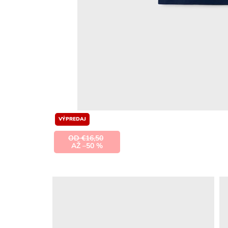
VÝPREDAJ
OD €16,50
AŽ –50 %