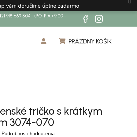
ákup vám doručíme úplne zadarmo
21 918 669 804 (PO-PIA:) 9:00 -
PRÁZDNY KOŠÍK
NÁKUPNÝ KOŠÍK
enské tričko s krátkym
m 3074-070
otenie produktu je 0,0 z 5 hviezdičiek.
é
Podrobnosti hodnotenia