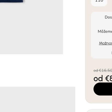
Dos
Môžeme 
Možnos
od €16,5
od
€
Jednotkov