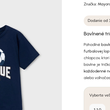
Značka:
Mayora
Dodanie od 
Bavlnené tr
Pohodlné
bavl
futbalovej lop
chlapcov, ktorí
bavlne je tričk
každodenné n
alebo voľnočas
Vyberte veľ
110