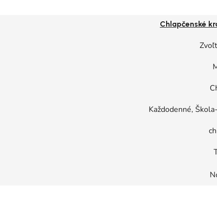
Chlapčenské kr
Zvoľt
M
C
Každodenné, Škola-
ch
T
N