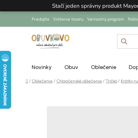
Prejsť na obsah
Stačí jeden správny produkt Mayo
Predajňa
Vrátenie tovaru
Vernostný program
Pošt
Novinky
Obuv
Oblečenie
Dop
Domov
/
/
/
/
Oblečenie
Chlapčenské oblečenie
Tričká
Krátky r