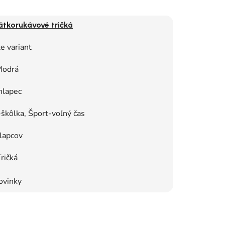
átkorukávové tričká
e variant
odrá
hlapec
škôlka, Šport-voľný čas
lapcov
ričká
ovinky