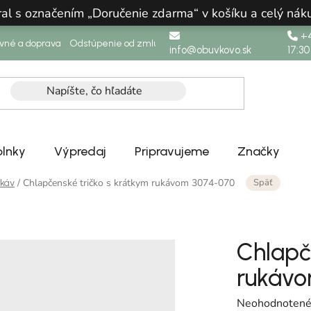
ral s označením „Doručenie zdarma“ v košíku a celý n
+4
ovné a doprava
Odstúpenie od zmluvy
info@obuvkovo.sk
17:30
lnky
Výpredaj
Pripravujeme
Značky
Späť
/
Chlapčenské tričko s krátkym rukávom 3074-070
ukáv
Chlapč
rukávo
Priemerné hodn
Neohodnoten