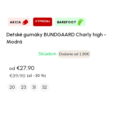
VÝPREDAJ
AKCIA
BAREFOOT
Detské gumáky BUNDGAARD Charly high -
Modrá
Skladom
Dodanie od 1,90€
€27,90
od
€39,90
(až –30 %)
20
23
31
32