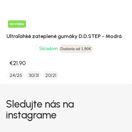
NOVINKA
Ultraľahké zateplené gumáky D.D.STEP - Modrá
Skladom
Dodanie od 1,90€
€21,90
24/25
30/31
20/21
Zápätie
Sledujte nás na
instagrame