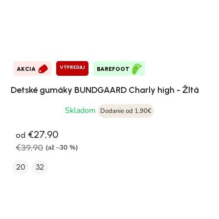
VÝPREDAJ
AKCIA
BAREFOOT
Detské gumáky BUNDGAARD Charly high - Žltá
Skladom
Dodanie od 1,90€
€27,90
od
€39,90
(až –30 %)
20
32