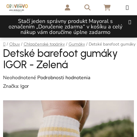
Prejsť na obsah
Hľadať
NÁKUPNÝ 
Stačí jeden správny produkt Mayoral s
označením „Doručenie zdarma“ v košíku a celý
nákup vám doručíme úplne zadarmo
Domov
/
/
/
/
Detské barefoot gumáky
Obuv
Chlapčenské topánky
Gumáky
Detské barefoot gumáky
IGOR - Zelená
Priemerné hodnotenie produktu je 0,0 z 5 hviezdičiek.
Neohodnotené
Podrobnosti hodnotenia
Značka:
Igor