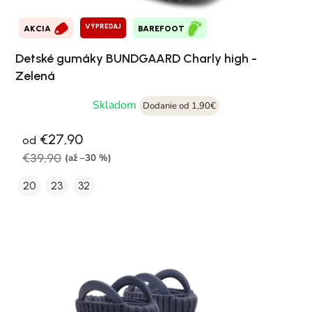
VÝPREDAJ
AKCIA
BAREFOOT
Detské gumáky BUNDGAARD Charly high -
Zelená
Skladom
Dodanie od 1,90€
€27,90
od
€39,90
(až –30 %)
20
23
32