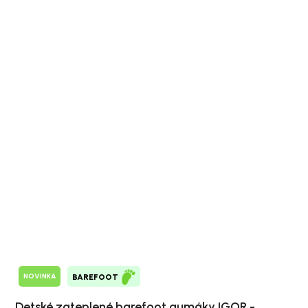
NOVINKA
BAREFOOT
Detské zateplené barefoot gumáky IGOR -