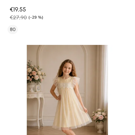
€19,55
€27,90
(–29 %)
80