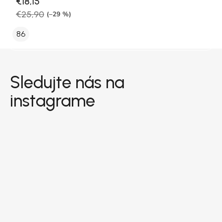
€18,15
€25,90
(–29 %)
86
Zápätie
Sledujte nás na
instagrame