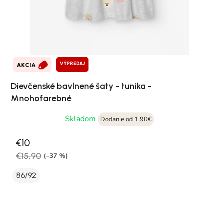
VÝPREDAJ
AKCIA
Dievčenské bavlnené šaty - tunika -
Mnohofarebné
Skladom
Dodanie od 1,90€
€10
€15,90
(–37 %)
86/92