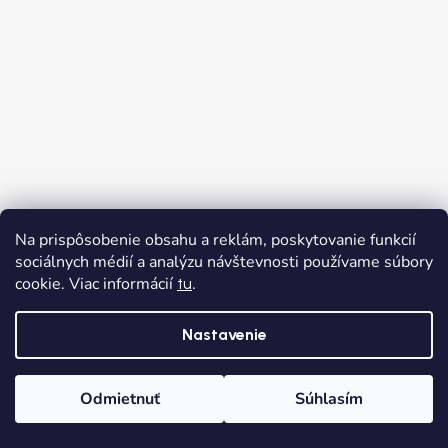
Na prispôsobenie obsahu a reklám, poskytovanie funkcií
Sledovať na Instagrame
sociálnych médií a analýzu návštevnosti používame súbory
cookie. Viac informácií
.
tu
Nastavenie
Odmietnuť
Súhlasím
Domov
Kategórie
Wishlist
Košík