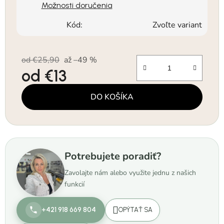
Možnosti doručenia
Kód:
Zvoľte variant
od €25,90
až –49 %
od
€13
Jednotková cena:
DO KOŠÍKA
Potrebujete poradiť?
Zavolajte nám alebo využite jednu z našich
funkcií
+421 918 669 804
OPÝTAŤ SA