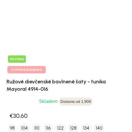
NOVINKA
DOPRAVA ZADARMO
Ružové dievčenské bavlnené šaty - tunika
Mayoral 4914-016
Skladom
Dodanie od 1,90€
€30,60
98
104
110
116
122
128
134
140