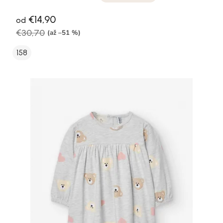
€14,90
od
€30,70
(až –51 %)
158