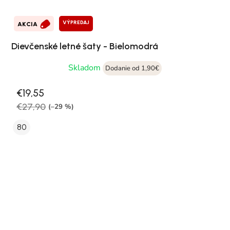
VÝPREDAJ
AKCIA
Dievčenské letné šaty - Bielomodrá
Skladom
Dodanie od 1,90€
€19,55
€27,90
(–29 %)
80