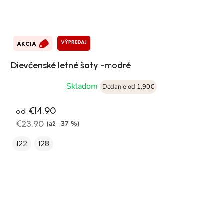
VÝPREDAJ
AKCIA
Dievčenské letné šaty -modré
Skladom
Dodanie od 1,90€
€14,90
od
€23,90
(až –37 %)
122
128