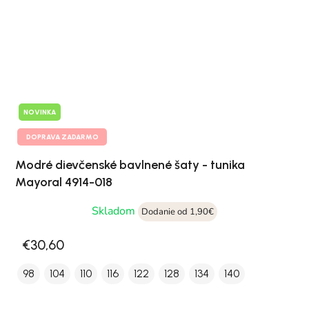
NOVINKA
DOPRAVA ZADARMO
Modré dievčenské bavlnené šaty - tunika
Mayoral 4914-018
Skladom
Dodanie od 1,90€
€30,60
98
104
110
116
122
128
134
140