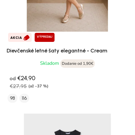
VÝPREDAJ
AKCIA
Dievčenské letné šaty elegantné - Cream
Skladom
Dodanie od 1,90€
€24,90
od
€27,95
(až –37 %)
98
116