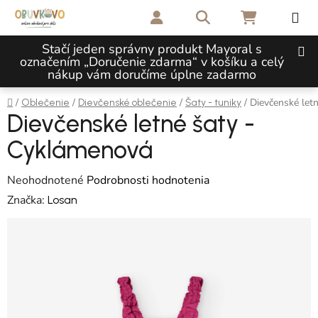
Prejsť na obsah
Hľadať
NÁKUPNÝ 
Stačí jeden správny produkt Mayoral s
označením „Doručenie zdarma“ v košíku a celý
nákup vám doručíme úplne zadarmo
Domov
/
/
/
/
Dievčenské let
Oblečenie
Dievčenské oblečenie
Šaty - tuniky
Dievčenské letné šaty -
Cyklámenová
Priemerné hodnotenie produktu je 0,0 z 5 hviezdičiek.
Neohodnotené
Podrobnosti hodnotenia
Značka:
Losan