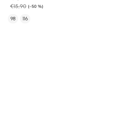
€15,90
(–50 %)
98
116