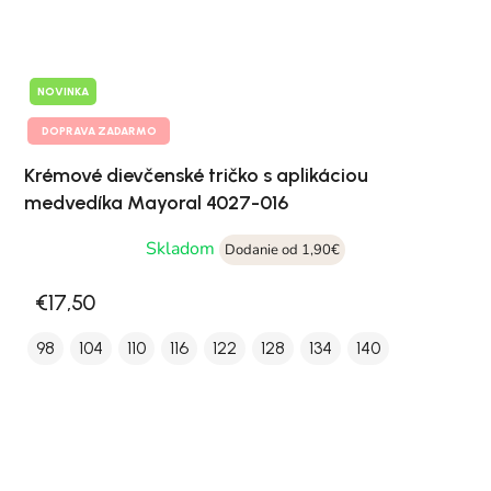
NOVINKA
DOPRAVA ZADARMO
Krémové dievčenské tričko s aplikáciou
medvedíka Mayoral 4027-016
Skladom
Dodanie od 1,90€
€17,50
98
104
110
116
122
128
134
140