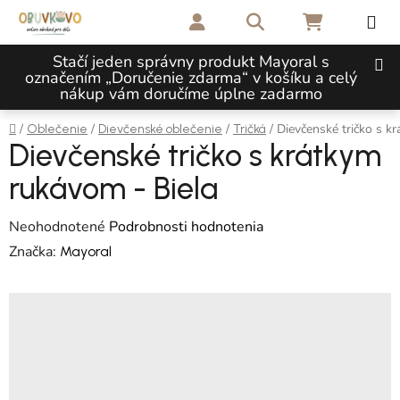
Prejsť na obsah
Hľadať
NÁKUPNÝ 
Stačí jeden správny produkt Mayoral s
označením „Doručenie zdarma“ v košíku a celý
nákup vám doručíme úplne zadarmo
Domov
/
/
/
/
Dievčenské tričko s k
Oblečenie
Dievčenské oblečenie
Tričká
Dievčenské tričko s krátkym
rukávom - Biela
Priemerné hodnotenie produktu je 0,0 z 5 hviezdičiek.
Neohodnotené
Podrobnosti hodnotenia
Značka:
Mayoral