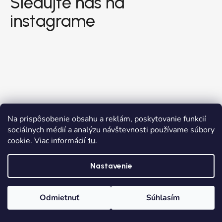
Sledujte nás na
instagrame
Na prispôsobenie obsahu a reklám, poskytovanie funkcií
sociálnych médií a analýzu návštevnosti používame súbory
cookie. Viac informácií
.
tu
Nastavenie
Odmietnuť
Súhlasím
Domov
Kategórie
Wishlist
Košík