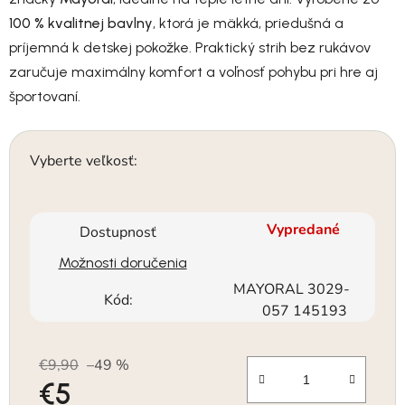
100 % kvalitnej bavlny
, ktorá je mäkká, priedušná a
príjemná k detskej pokožke. Praktický strih bez rukávov
zaručuje maximálny komfort a voľnosť pohybu pri hre aj
športovaní.
Vyberte veľkosť:
Vypredané
Dostupnosť
Možnosti doručenia
MAYORAL 3029-
Kód:
057 145193
€9,90
–49 %
€5