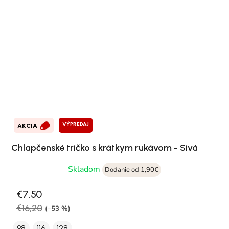
VÝPREDAJ
AKCIA
Chlapčenské tričko s krátkym rukávom - Sivá
Skladom
Dodanie od 1,90€
€7,50
€16,20
(–53 %)
98
116
128