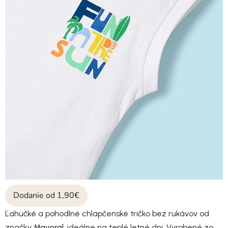
Dodanie od 1,90€
Ľahučké a pohodlné chlapčenské tričko bez rukávov od
značky
Mayoral
, ideálne na teplé letné dni. Vyrobené zo