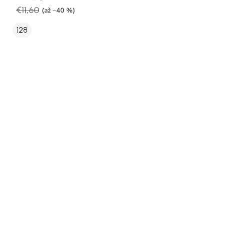
€11,60
(až –40 %)
128