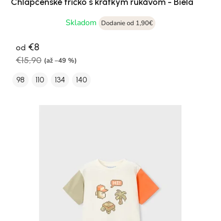
Chlapčenské tričko s krátkym rukávom - Biela
Skladom
Dodanie od 1,90€
€8
od
€15,90
(až –49 %)
98
110
134
140