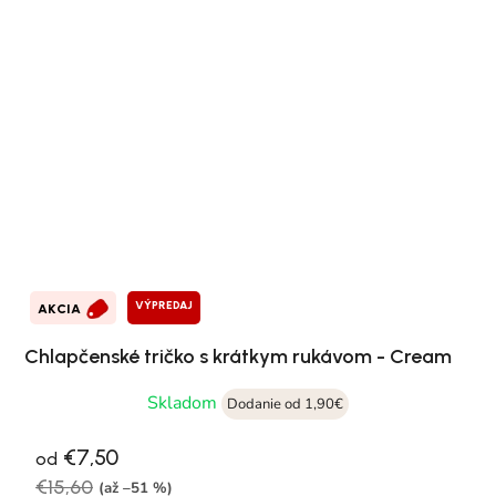
VÝPREDAJ
AKCIA
Chlapčenské tričko s krátkym rukávom - Cream
Skladom
Dodanie od 1,90€
€7,50
od
€15,60
(až –51 %)