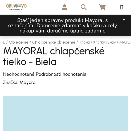
Prejsť na obsah
Hľadať
NÁKUPNÝ 
Stačí jeden správny produkt Mayoral s
označením „Doručenie zdarma“ v košíku a celý
nákup vám doručíme úplne zadarmo
Domov
/
/
/
/
/
MAYOR
Oblečenie
Chlapčenské oblečenie
Tričká
Krátky rukáv
MAYORAL chlapčenské
tielko - Biela
Priemerné hodnotenie produktu je 0,0 z 5 hviezdičiek.
Neohodnotené
Podrobnosti hodnotenia
Značka:
Mayoral