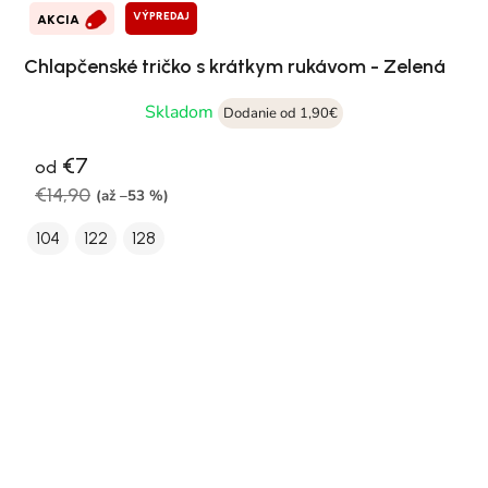
VÝPREDAJ
AKCIA
Chlapčenské tričko s krátkym rukávom - Zelená
Skladom
Dodanie od 1,90€
€7
od
€14,90
(až –53 %)
104
122
128