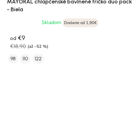
MAYORAL chlapčenské bavlnené tričko duo pack
- Biela
Skladom
Dodanie od 1,90€
€9
od
€18,90
(až –52 %)
98
110
122