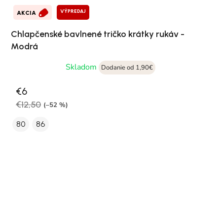
VÝPREDAJ
AKCIA
Chlapčenské bavlnené tričko krátky rukáv -
Modrá
Skladom
Dodanie od 1,90€
€6
€12,50
(–52 %)
80
86