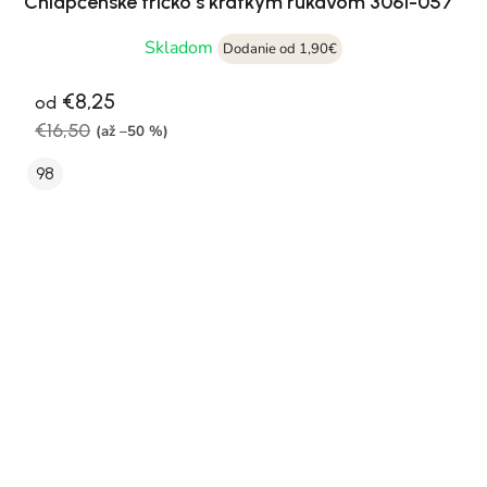
Chlapčenské tričko s krátkym rukávom 3061-057
Skladom
Dodanie od 1,90€
€8,25
od
€16,50
(až –50 %)
98