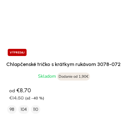
VÝPREDAJ
Chlapčenské tričko s krátkym rukávom 3078-072
Skladom
Dodanie od 1,90€
€8,70
od
€14,50
(až –40 %)
98
104
110