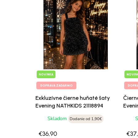
NOVINKA
NOVIN
DOPRAVA ZADARMO
DOPR
Exkluzívne čierne huňaté šaty
Čiern
Evening NATHKIDS 21118894
Eveni
Skladom
Dodanie od 1,90€
€36,90
€37