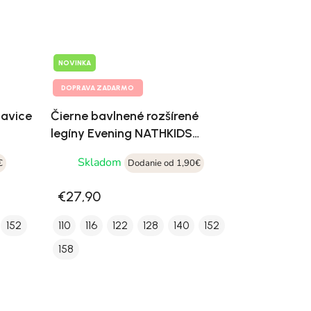
NOVINKA
DOPRAVA ZADARMO
havice
Čierne bavlnené rozšírené
legíny Evening NATHKIDS
21118789
Skladom
€
Dodanie od 1,90€
€27,90
152
110
116
122
128
140
152
158