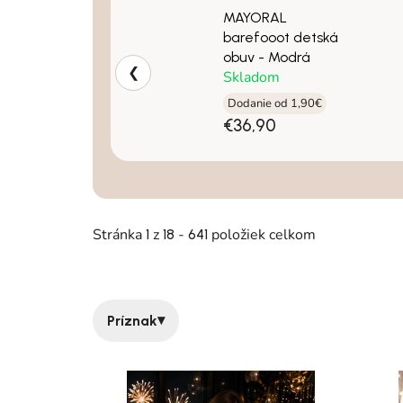
MAYORAL
barefooot detská
obuv - Modrá
❮
Skladom
Dodanie od 1,90€
€36,90
Stránka
z
-
položiek celkom
1
18
641
▾
Príznak
Výpis produktov