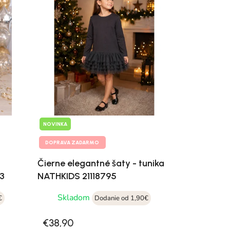
NOVINKA
DOPRAVA ZADARMO
Čierne elegantné šaty - tunika
93
NATHKIDS 21118795
Skladom
€
Dodanie od 1,90€
€38,90