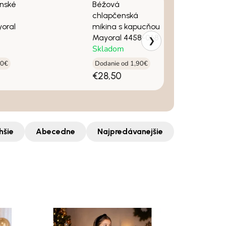
enské
Béžová
chlapčenská
oral
mikina s kapucňou
Mayoral 4458-068
❯
Skladom
90€
Dodanie od 1,90€
€28,50
hšie
Abecedne
Najpredávanejšie