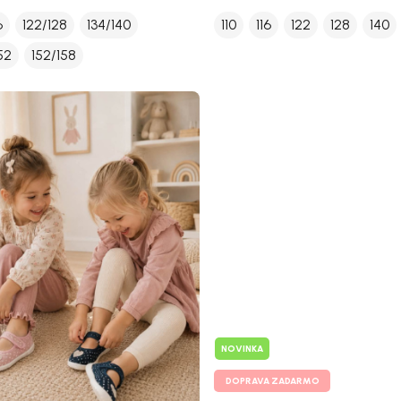
6
122/128
134/140
110
116
122
128
140
52
152/158
NOVINKA
DOPRAVA ZADARMO