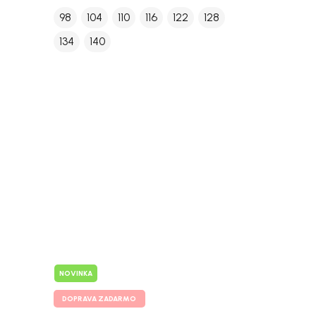
98
104
110
116
122
128
134
140
NOVINKA
DOPRAVA ZADARMO