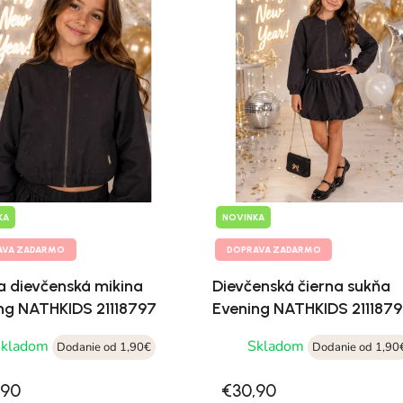
KA
NOVINKA
AVA ZADARMO
DOPRAVA ZADARMO
a dievčenská mikina
Dievčenská čierna sukňa
ng NATHKIDS 21118797
Evening NATHKIDS 211187
Skladom
Skladom
Dodanie od 1,90€
Dodanie od 1,90
,90
€30,90