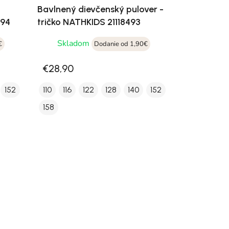
Bavlnený dievčenský pulover -
494
tričko NATHKIDS 21118493
Skladom
€
Dodanie od 1,90€
€28,90
152
110
116
122
128
140
152
158