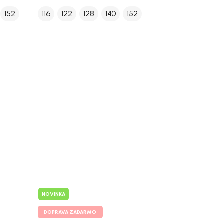
152
116
122
128
140
152
NOVINKA
DOPRAVA ZADARMO