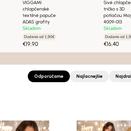
VIGGAMI
Sivé chlapč
chlapčenské
tričko s 3D
textilné papuče
potlačou May
ADAS grafity
4009-013
Skladom
Skladom
Dodanie od 1,90€
Dodanie od 1,
€19,90
€16,40
Odporúčame
Najlacnejšie
Najdra