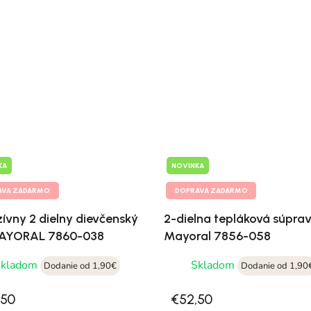
KA
NOVINKA
AVA ZADARMO
DOPRAVA ZADARMO
zívny 2 dielny dievčenský
2-dielna tepláková súpra
MAYORAL 7860-038
Mayoral 7856-058
Skladom
Skladom
Dodanie od 1,90€
Dodanie od 1,90
,50
€52,50