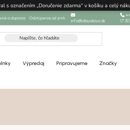
ral s označením „Doručenie zdarma“ v košíku a celý n
+4
ovné a doprava
Odstúpenie od zmluvy
info@obuvkovo.sk
17:30
lnky
Výpredaj
Pripravujeme
Značky