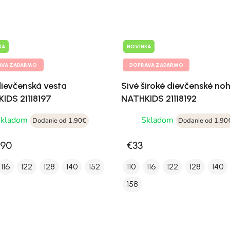
KA
NOVINKA
AVA ZADARMO
DOPRAVA ZADARMO
dievčenská vesta
Sivé široké dievčenské no
IDS 21118197
NATHKIDS 21118192
Skladom
Skladom
Dodanie od 1,90€
Dodanie od 1,90
,90
€33
116
122
128
140
152
110
116
122
128
140
158