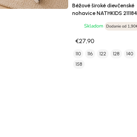
Béžové široké dievčenské
nohavice NATHKIDS 21118
Skladom
Dodanie od 1,90
€27,90
110
116
122
128
140
158