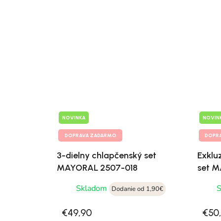
NOVINKA
NOVIN
DOPRAVA ZADARMO
DOPR
3-dielny chlapčenský set
Exklu
MAYORAL 2507-018
set 
Skladom
Dodanie od 1,90€
€49,90
€50