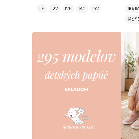
116
122
128
140
152
110/11
146/1