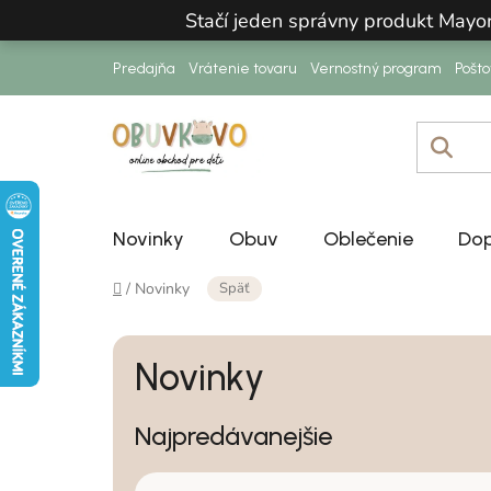
Prejsť na obsah
Stačí jeden správny produkt Mayo
Predajňa
Vrátenie tovaru
Vernostný program
Pošt
Novinky
Obuv
Oblečenie
Dop
Domov
Späť
/
Novinky
Novinky
Najpredávanejšie