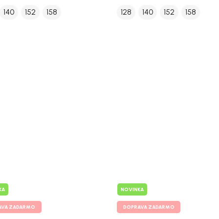
140
152
158
128
140
152
158
KA
NOVINKA
AVA ZADARMO
DOPRAVA ZADARMO