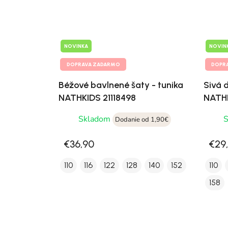
NOVINKA
NOVIN
DOPRAVA ZADARMO
DOPR
Béžové bavlnené šaty - tunika
Sivá 
NATHKIDS 21118498
NATHK
Skladom
Dodanie od 1,90€
€36,90
€29
110
116
122
128
140
152
110
158