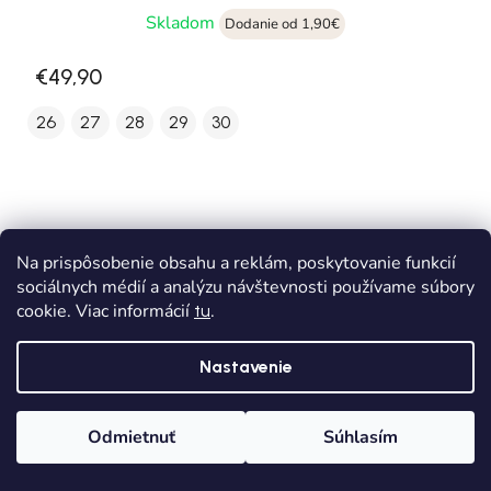
Skladom
Dodanie od 1,90€
€49,90
26
27
28
29
30
Na prispôsobenie obsahu a reklám, poskytovanie funkcií
sociálnych médií a analýzu návštevnosti používame súbory
cookie. Viac informácií
.
tu
Nastavenie
Odmietnuť
Súhlasím
Domov
Kategórie
Wishlist
Košík