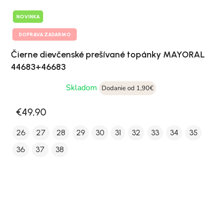
NOVINKA
DOPRAVA ZADARMO
Čierne dievčenské prešívané topánky MAYORAL
44683+46683
Skladom
Dodanie od 1,90€
€49,90
26
27
28
29
30
31
32
33
34
35
36
37
38