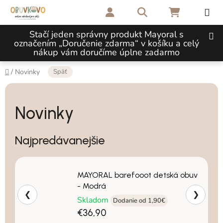
Prejsť na obsah
Hľadať
NÁKUPNÝ 
Stačí jeden správny produkt Mayoral s
označením „Doručenie zdarma“ v košíku a celý
nákup vám doručíme úplne zadarmo
Domov
Späť
/
Novinky
Novinky
Najpredávanejšie
MAYORAL barefooot detská obuv
- Modrá
❮
❯
Skladom
Dodanie od 1,90€
€36,90