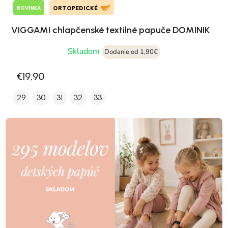
NOVINKA
ORTOPEDICKÉ
VIGGAMI chlapčenské textilné papuče DOMINIK
Skladom
Dodanie od 1,90€
€19,90
29
30
31
32
33