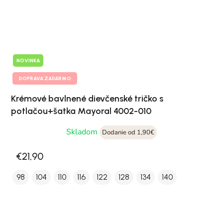
NOVINKA
DOPRAVA ZADARMO
Krémové bavlnené dievčenské tričko s
potlačou+šatka Mayoral 4002-010
Skladom
Dodanie od 1,90€
€21,90
98
104
110
116
122
128
134
140