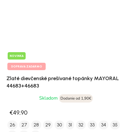
NOVINKA
DOPRAVA ZADARMO
Zlaté dievčenské prešívané topánky MAYORAL
44683+46683
Skladom
Dodanie od 1,90€
€49,90
26
27
28
29
30
31
32
33
34
35