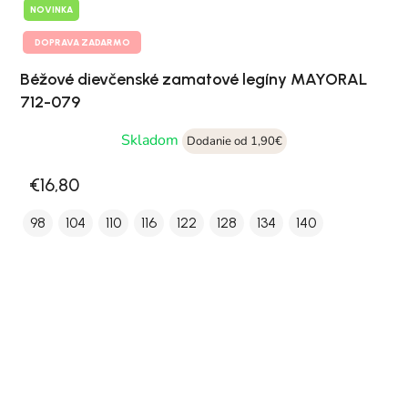
NOVINKA
DOPRAVA ZADARMO
Béžové dievčenské zamatové legíny MAYORAL
712-079
Skladom
Dodanie od 1,90€
€16,80
98
104
110
116
122
128
134
140